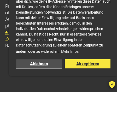
über dich, wie deine IP-Adresse. Wir teilen diese Daten auch
Praktisch jeder Taucher benutzt sie, vielfach leider
mit Dritten, sofern dies für das Erbringen unserer
ohne genau zu wissen, was sie bedeuten, welche
Dienstleistungen notwendig ist. Die Datenverarbeitung
kann mit deiner Einwilligung oder auf Basis eines
Auswirkungen sie haben und welche physikalisch-
berechtigten Interesses erfolgen, dem du in den
physiologischen Grundlagen dahinter stecken.
Hier
individuellen Datenschutzeinstellungen widersprechen
ein paar Überlegungen und Präsentation der
kannst. Du hast das Recht, nur in essenzielle Services
Zusammenhänge
(Hinweis: Etwas mathematisches
einzuwilligen und deine Einwilligung in der
Basiswissen ist hilfreich).
Datenschutzerklärung zu einem späteren Zeitpunkt zu
ändern oder zu widerrufen.
Mehr Infos
Ablehnen
Akzeptieren