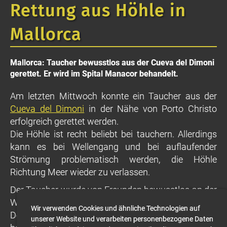
Rettung aus Höhle in
Mallorca
Mallorca: Taucher bewusstlos aus der Cueva del Dimoni
gerettet. Er wird im Spital Manacor behandelt.
Am letzten Mittwoch konnte ein Taucher aus der
Cueva del Dimoni
in der Nähe von Porto Christo
erfolgreich gerettet werden.
Die Höhle ist recht beliebt bei tauchern. Allerdings
kann es bei Wellengang und bei auflaufender
Strömung problematisch werden, die Höhle
Richtung Meer wieder zu verlassen.
Der Taucher wurde von Freunden bewusstlos an der
Wasseroberfläche liegend entdeckt und gesichert.
Wir verwenden Cookies und ähnliche Technologien auf
Derzeit wird der junge Mann im Spital von Manacor
unserer Website und verarbeiten personenbezogene Daten