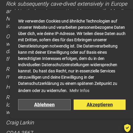
Rick subsequently cave-dived extensively in Europe
and North America, meeting his now wife Monika
Nash (CDAA 4765) on one such trip. They married
Wir verwenden Cookies und ähnliche Technologien auf
in May 2017.
unserer Website und verarbeiten personenbezogene Daten
über dich, wie deine IP-Adresse. Wir teilen diese Daten auch
Over the years we have had many awesome
mit Dritten, sofern dies für das Erbringen unserer
weekends in The Mount and some very memorable
Dienstleistungen notwendig ist. Die Datenverarbeitung
dives, mostly remembered for the good bits but
kann mit deiner Einwilligung oder auf Basis eines
there were a few gnarly “learning moments” as well!
berechtigten Interesses erfolgen, dem du in den
individuellen Datenschutzeinstellungen widersprechen
Rick served the CDAA as Publications Director and
kannst. Du hast das Recht, nur in essenzielle Services
most recently National Director, albeit briefly.
einzuwilligen und deine Einwilligung in der
Datenschutzerklärung zu einem späteren Zeitpunkt zu
He is survived by his wife Monika.
ändern oder zu widerrufen.
Mehr Infos
Rickers, I will miss our sojourns to The Mount and
look back with great fondness on those we had, but
Ablehnen
Akzeptieren
will be ever grateful that they happened.
Craig Larkin
CDAA 3567