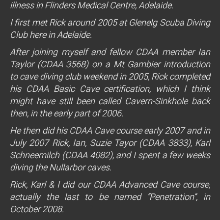
illness in Flinders Medical Centre, Adelaide.
I first met Rick around 2005 at Glenelg Scuba Diving
Club here in Adelaide.
After joining myself and fellow CDAA member Ian
Taylor (CDAA 3568) on a Mt Gambier introduction
to cave diving club weekend in 2005, Rick completed
his CDAA Basic Cave certification, which I think
might have still been called Cavern-Sinkhole back
then, in the early part of 2006.
He then did his CDAA Cave course early 2007 and in
July 2007 Rick, Ian, Suzie Tayor (CDAA 3833), Karl
Schneemilch (CDAA 4082), and I spent a few weeks
diving the Nullarbor caves.
Rick, Karl & I did our CDAA Advanced Cave course,
actually the last to be named “Penetration”, in
October 2008.