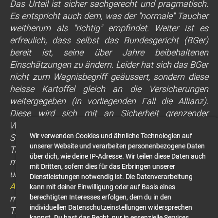
Das Urteil ist sicher sachgerecht und pragmatisch.
Es entspricht auch dem, was der "normale" Taucher
weitherum als "richtig" empfindet. Weiter ist es
erfreulich, dass selbst das Bundesgericht (BGer)
bereit ist, seine über Jahre beibehaltenen
Einschätzungen zu ändern.
Leider hat sich das BGer
nicht zum Wagnisbegriff geäussert, sondern diese
heisse
Kartoffel gleich an die Versicherungen
weitergegeben (in vorliegenden Fall die Allianz).
Diese wird sich mit an Sicherheit grenzender
Wahrscheinlichkeit auf die seinerzeitige
Wir verwenden Cookies und ähnliche Technologien auf
SUVA-Verordnung abstützen, welche generell das
unserer Website und verarbeiten personenbezogene Daten
Tauchen jenseits von 40m als Wagnis
einstuft. Dies
über dich, wie deine IP-Adresse. Wir teilen diese Daten auch
macht die SUVA seit Jahrzehnten mit
mit Dritten, sofern dies für das Erbringen unserer
unerschütterlicher Sturheit. Eine
Nachfrage des
Dienstleistungen notwendig ist. Die Datenverarbeitung
Autors vor ca. 2 Jahren bei der SUVA
hat dies einmal
kann mit deiner Einwilligung oder auf Basis eines
mehr bestätigt.
Dass
es zum Tauchen in grössere
berechtigten Interesses erfolgen, dem du in den
individuellen Datenschutzeinstellungen widersprechen
Tiefen heute durchaus auch für den Taucher im
kannst. Du hast das Recht, nur in essenzielle Services