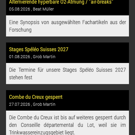
Alternierende hyperbare O2-Atmung / "air-breaks"
05.08.2026
, Beat Müller
Eine Synopsis von ausgewählten Fachartikeln aus der
Forschung
Stages Spéléo Suisses 2027
01.08.2026
, Grob Martin
Die Termine für unsere Stages Spéléo Suisses 2027
stehen fest
Combe du Creux gesperrt
27.07.2026
, Grob Martin
Die Combe du Creux ist bis auf weiteres gesperrt durch
den Conseille départemental du Lot, weil sie im
Trinkwassereinzugsgebiet liegt.