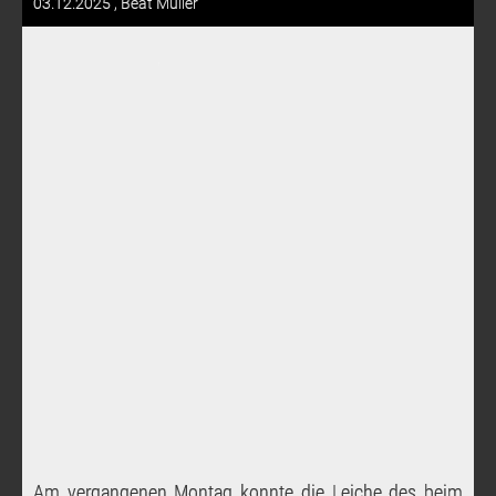
03.12.2025
, Beat Müller
Am vergangenen Montag konnte die Leiche des beim