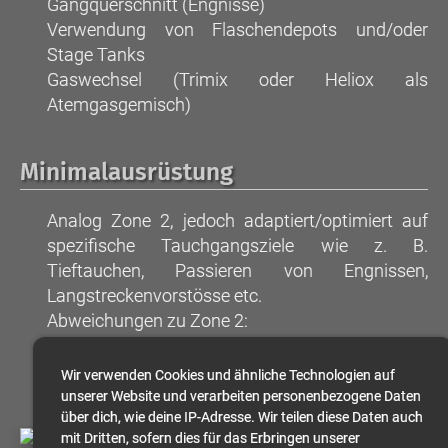
Gangquerschnitt (Engnisse)
Verwendung von Flaschendepots und/oder
Stage Tanks
Gaswechsel (Trimix oder Heliox als
Atemgasgemisch)
Minimalausrüstung
Analog Zone 2, jedoch adaptiert/optimiert auf
spezifische Tauchgangsziele wie z. B.
Tieftauchen, Passieren von Engnissen,
Langstreckenvorstösse etc.
Abweichungen zu Zone 2:
Min. Gasvorrat 4'000 Barliter (z. B. 2x10 l/200
bar)
Wir verwenden Cookies und ähnliche Technologien auf
1 Backup-Maske/Taucher
unserer Website und verarbeiten personenbezogene Daten
über dich, wie deine IP-Adresse. Wir teilen diese Daten auch
mit Dritten, sofern dies für das Erbringen unserer