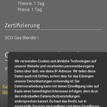
Theorie: 1 Tag
Praxis: 1 Tag
Zertifizierung
SCD Gas Blender I
Gas Blender II (GBL2)
Wir verwenden Cookies und ähnliche Technologien auf
unserer Website und verarbeiten personenbezogene
Inhalt folgt. Standards in Überarbeitung.
Daten über dich, wie deine IP-Adresse. Wir teilen diese
Daten auch mit Dritten, sofern dies für das Erbringen
unserer Dienstleistungen notwendig ist. Die
Kursangebot
Datenverarbeitung kann mit deiner Einwilligung oder auf
Basis eines berechtigten Interesses erfolgen, dem du in
Nitrox
den individuellen Datenschutzeinstellungen
widersprechen kannst. Du hast das Recht, nur in
◀
Home
▶
essenzielle Services einzuwilligen und deine Einwilligung