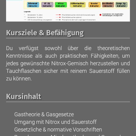
Sidemount
ST / DL
Nitrox
Höhlentauchen
Scooter
Gas Blender
Compr. Op.
Instructor
Instructor
Instructor
Instructor
Instructor
Instructor
Instructor
Legende:
Konzentrator: alle eingehenden
+
Mindestalter: 16 Jahre
Pfad Höhlentauchen (minimale Voraussetzungen)
+
Anforderungen vorausgesetzt
++
Mindestalter: 18 Jahre
Pfad Höhlentauchen optional
+++
CCR-Grundausbildung vorausgesetzt
Pfad optional oder nach vorgängigem Assessment
Kursziele & Befähigung
Du verfügst sowohl über die theoretischen
Kenntnisse als auch praktischen Fähigkeiten, um
jedes gewünschte Nitrox-Gemisch herzustellen und
Tauchflaschen sicher mit reinem Sauerstoff füllen
zu können.
Kursinhalt
Gastheorie & Gasgesetze
Umgang mit Nitrox und Sauerstoff
Gesetzliche & normative Vorschriften