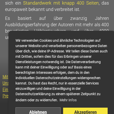
sich ein
Standardwerk mit knapp 400 Seiten
, das
europaweit bekannt und verbreitet ist.
Es basiert auf über zwanzig Jahren
Ausbildungserfahrung der Autoren mit mehr als 400
brevetierten Höhlentauchern und über 4000
unfallfrei absolvierten Ausbildungstauchgängen.
Wir verwenden Cookies und ähnliche Technologien auf
unserer Website und verarbeiten personenbezogene Daten
über dich, wie deine IP-Adresse. Wir teilen diese Daten auch
mit Dritten, sofern dies für das Erbringen unserer
Dienstleistungen notwendig ist. Die Datenverarbeitung
◀
Home
▶
kann mit deiner Einwilligung oder auf Basis eines
berechtigten Interesses erfolgen, dem du in den
Mitglied werden
individuellen Datenschutzeinstellungen widersprechen
Unser Team
kannst. Du hast das Recht, nur in essenzielle Services
einzuwilligen und deine Einwilligung in der
Einblicke
Datenschutzerklärung zu einem späteren Zeitpunkt zu
Pressespiegel
ändern oder zu widerrufen.
Mehr Infos
© 2004-2026 Swiss Cave Diving
Ablehnen
Akzeptieren