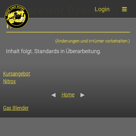
Compressor Operator I &
Login
II
(Änderungen und Irrtümer vorbehalten.)
Inhalt folgt. Standards in Überarbeitung.
Kursangebot
Nitrox
◀
Home
▶
Gas Blender