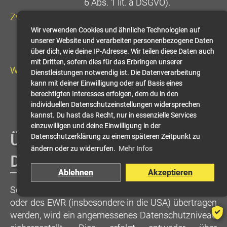
6 Abs. 1 lit. a DSGVO).
Zweck:
Optimierung der
Ladegeschwindigkeit. Dabei wird
Wir verwenden Cookies und ähnliche Technologien auf
unserer Website und verarbeiten personenbezogene Daten
die IP-Adresse an Google
über dich, wie deine IP-Adresse. Wir teilen diese Daten auch
übertragen.
mit Dritten, sofern dies für das Erbringen unserer
Widerruf:
Ein Widerruf kann über das
Dienstleistungen notwendig ist. Die Datenverarbeitung
Cookie-Banner oder durch die
kann mit deiner Einwilligung oder auf Basis eines
berechtigten Interesses erfolgen, dem du in den
Deaktivierung von JavaScript im
individuellen Datenschutzeinstellungen widersprechen
Browser erfolgen.
kannst. Du hast das Recht, nur in essenzielle Services
einzuwilligen und deine Einwilligung in der
Übermittlung in
Datenschutzerklärung zu einem späteren Zeitpunkt zu
ändern oder zu widerrufen.
Mehr Infos
Drittstaaten und Garantien
Ablehnen
Akzeptieren
Soweit Daten in Länder ausserhalb der Schweiz
oder des EWR (insbesondere in die USA) übertragen
werden, wird ein angemessenes Datenschutzniveau